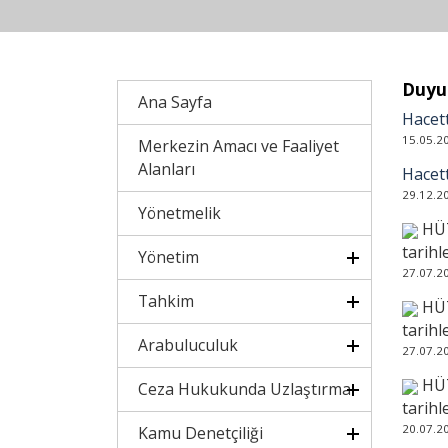
Duyu
Ana Sayfa
Hacett
15.05.2
Merkezin Amacı ve Faaliyet
Alanları
Hacett
29.12.2
Yönetmelik
HÜT
tarihl
Yönetim
27.07.2
Tahkim
HÜT
tarihl
Arabuluculuk
27.07.2
HÜT
Ceza Hukukunda Uzlaştırma
tarihl
20.07.2
Kamu Denetçiliği