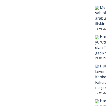
Mer
sahipl
arabul
ilişki
16.05.2
Hac
yürütü
olan T
gecikm
21.04.2
Huk
Leven
Konko
Fakül
ulaşab
17.04.2
Hac