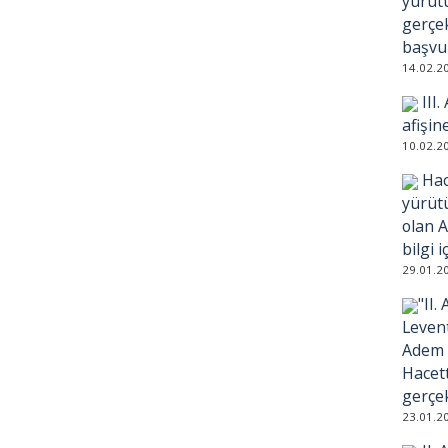
yürüt
gerçek
başvur
14.02.2
III
afişin
10.02.2
Hac
yürütü
olan A
bilgi 
29.01.2
"II
Leven
Adem 
Hacett
gerçek
23.01.2