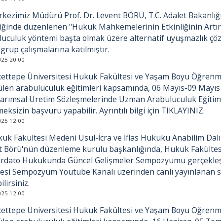
kezimiz Müdürü Prof. Dr. Levent BÖRÜ, T.C. Adalet Bakanlığ
iğinde düzenlenen "Hukuk Mahkemelerinin Etkinliğinin Artır
uculuk yöntemi başta olmak üzere alternatif uyuşmazlık çözü
n grup çalışmalarına katılmıştır.
025 20:00
ettepe Üniversitesi Hukuk Fakültesi ve Yaşam Boyu Öğrenme 
len arabuluculuk eğitimleri kapsamında, 06 Mayıs-09 Mayıs 2
arımsal Üretim Sözleşmelerinde Uzman Arabuluculuk Eğitimi ka
eksizin başvuru yapabilir. Ayrıntılı bilgi için TIKLAYINIZ.
025 12:00
uk Fakültesi Medeni Usul-İcra ve İflas Hukuku Anabilim Dal
t Börü'nün düzenleme kurulu başkanlığında, Hukuk Fakültesin
rdato Hukukunda Güncel Gelişmeler Sempozyumu gerçekleşti
tesi Sempozyum Youtube Kanalı üzerinden canlı yayınlanan
ilirsiniz.
025 12:00
ettepe Üniversitesi Hukuk Fakültesi ve Yaşam Boyu Öğrenme 