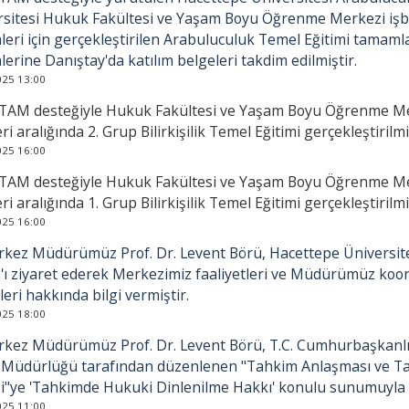
rsitesi Hukuk Fakültesi ve Yaşam Boyu Öğrenme Merkezi işbir
eri için gerçekleştirilen Arabuluculuk Temel Eğitimi tamaml
erine Danıştay'da katılım belgeleri takdim edilmiştir.
025 13:00
AM desteğiyle Hukuk Fakültesi ve Yaşam Boyu Öğrenme Merk
eri aralığında 2. Grup Bilirkişilik Temel Eğitimi gerçekleştirilmi
025 16:00
AM desteğiyle Hukuk Fakültesi ve Yaşam Boyu Öğrenme Merk
eri aralığında 1. Grup Bilirkişilik Temel Eğitimi gerçekleştirilmi
025 16:00
kez Müdürümüz Prof. Dr. Levent Börü, Hacettepe Üniversites
'ı ziyaret ederek Merkezimiz faaliyetleri ve Müdürümüz koo
leri hakkında bilgi vermiştir.
025 18:00
kez Müdürümüz Prof. Dr. Levent Börü, T.C. Cumhurbaşkanlı
 Müdürlüğü tarafından düzenlenen "Tahkim Anlaşması ve Ta
i"ye 'Tahkimde Hukuki Dinlenilme Hakkı' konulu sunumuyla k
025 11:00