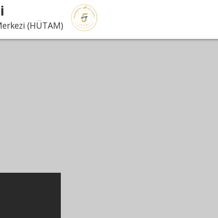
İ
Merkezi (HÜTAM)