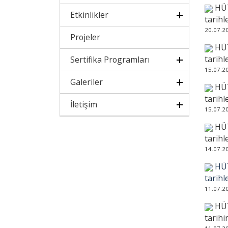
HÜT
Etkinlikler
tarihl
20.07.2
Projeler
HÜT
tarihl
Sertifika Programları
15.07.2
Galeriler
HÜT
tarihl
İletişim
15.07.2
HÜT
tarihl
14.07.2
HÜT
tarihl
11.07.2
HÜT
tarihi