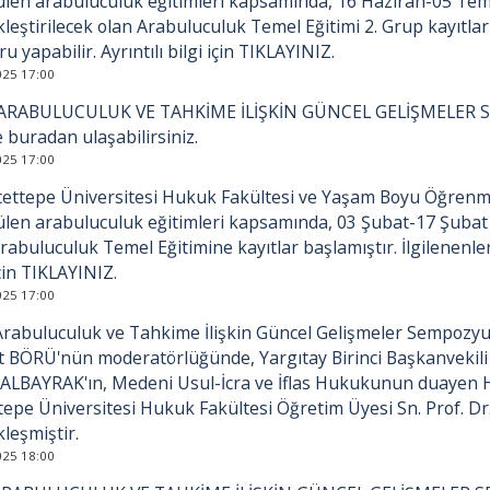
ülen arabuluculuk eğitimleri kapsamında, 16 Haziran-05 Temm
leştirilecek olan Arabuluculuk Temel Eğitimi 2. Grup kayıtları
u yapabilir. Ayrıntılı bilgi için TIKLAYINIZ.
025 17:00
. ARABULUCULUK VE TAHKİME İLİŞKİN GÜNCEL GELİŞMELER 
e buradan ulaşabilirsiniz.
025 17:00
ettepe Üniversitesi Hukuk Fakültesi ve Yaşam Boyu Öğrenme 
len arabuluculuk eğitimleri kapsamında, 03 Şubat-17 Şubat 2
rabuluculuk Temel Eğitimine kayıtlar başlamıştır. İlgilenenler
için TIKLAYINIZ.
025 17:00
. Arabuluculuk ve Tahkime İlişkin Güncel Gelişmeler Sempo
t BÖRÜ'nün moderatörlüğünde, Yargıtay Birinci Başkanvekili
ALBAYRAK'ın, Medeni Usul-İcra ve İflas Hukukunun duayen Hoc
epe Üniversitesi Hukuk Fakültesi Öğretim Üyesi Sn. Prof. Dr
leşmiştir.
025 18:00